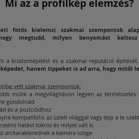
Mi az a profilkép elemzés?
leti fotós kielemzi szakmai szempontok ala
, hogy megtudd, milyen benyomást keltes
íti a bizalomépítést és a szakmai reputáció építését
 képedet, hanem tippeket is ad arra, hogy mitől l
embe vett szakmai szempontok:
 több múlik a megvilágításon legyen az természetes
őre gondolnád
zzád és a pozíciódhoz
yire kompatibilis az üzleti világgal vagy épp a te sze
rzelmi hatást tükröz és milyet vált ki
 az arckarakterednek a kamera szöge