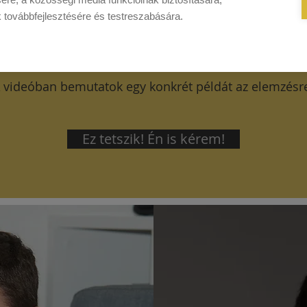
k továbbfejlesztésére és testreszabására.
 videóban bemutatok egy konkrét példát az elemzésr
Ez tetszik! Én is kérem!