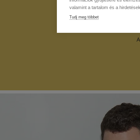
valamint a tartalom és a hirdetése
Tudj meg többet
A