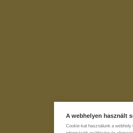
A webhelyen használt s
Cookie-kat használunk a webhely t
információk gyűjtésére és elemzés