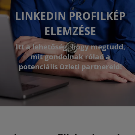
LINKEDIN PROFILKÉP
ELEMZÉSE
Itt a lehetőség, hogy megtudd,
mit gondolnak rólad a
potenciális üzleti partnereid!