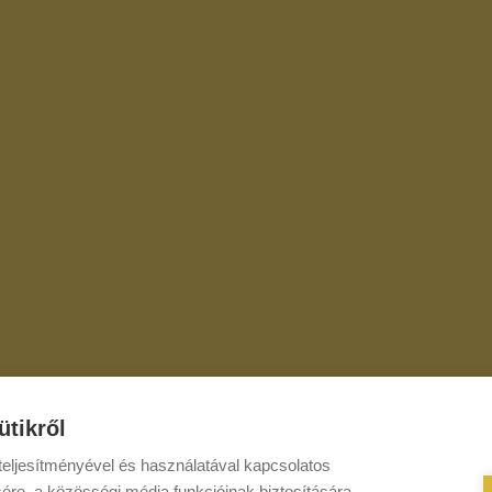
ütikről
eljesítményével és használatával kapcsolatos
ére, a közösségi média funkcióinak biztosítására,