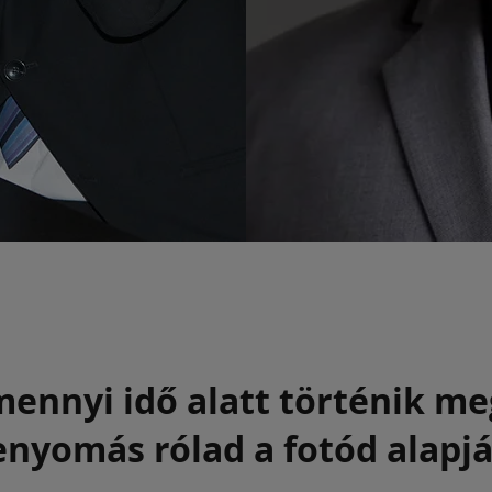
ennyi idő alatt történik me
enyomás rólad a fotód alapjá