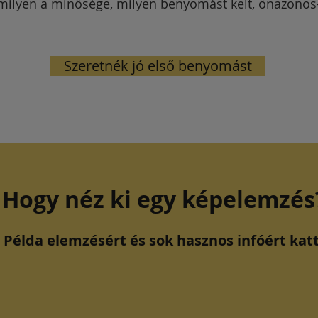
milyen a minősége, milyen benyomást kelt, önazono
Szeretnék jó első benyomást
Hogy néz ki egy képelemzés
Példa elemzésért és sok hasznos infóért katt