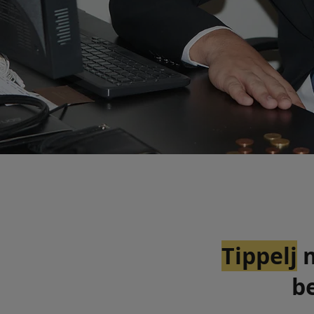
Tippelj
m
b