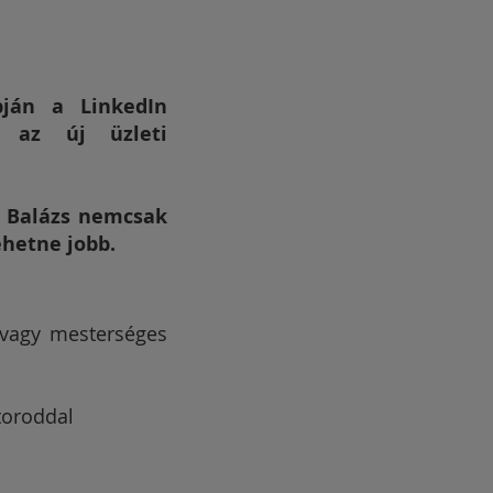
pján a LinkedIn
z az új üzleti
.
Balázs nemcsak
ehetne jobb.
 vagy mesterséges
ktoroddal