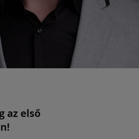
g az első
n!