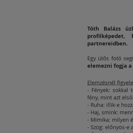
Tóth Balázs üz
profilképedet
partnereidben.
Egy ütős fotó seg
elemezni fogja a
Elemzésnél figyel
- Fények: sokkal
fény, mint azt els
- Ruha: illik-e ho
- Haj, smink: menn
- Mimika: milyen é
- Szög: előnyös-e