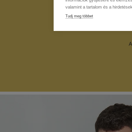
valamint a tartalom és a hirdetése
Tudj meg többet
A