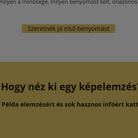
milyen a minősége, milyen benyomást kelt, önazono
Szeretnék jó első benyomást
Hogy néz ki egy képelemzés
Példa elemzésért és sok hasznos infóért katt