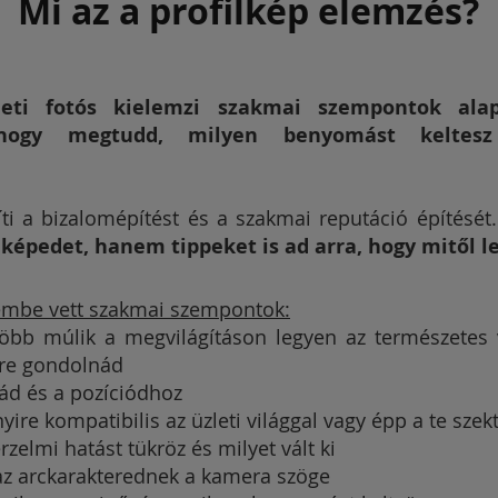
Mi az a profilkép elemzés?
leti fotós kielemzi szakmai szempontok ala
, hogy megtudd, milyen benyomást keltes
íti a bizalomépítést és a szakmai reputáció építését
 képedet, hanem tippeket is ad arra, hogy mitől l
embe vett szakmai szempontok:
 több múlik a megvilágításon legyen az természetes
őre gondolnád
zzád és a pozíciódhoz
yire kompatibilis az üzleti világgal vagy épp a te sze
rzelmi hatást tükröz és milyet vált ki
 az arckarakterednek a kamera szöge