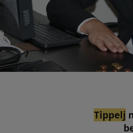
Tippelj
m
b