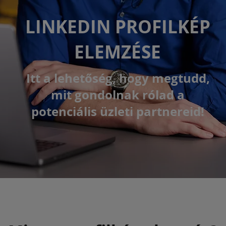
LINKEDIN PROFILKÉP
ELEMZÉSE
Itt a lehetőség, hogy megtudd,
mit gondolnak rólad a
potenciális üzleti partnereid!