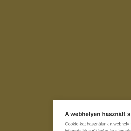
A webhelyen használt s
Cookie-kat használunk a webhely t
információk gyűjtésére és elemzés