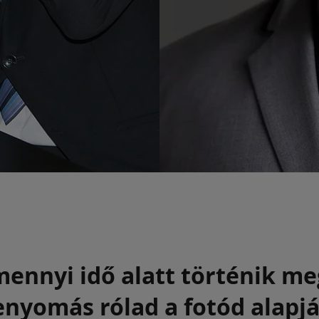
ennyi idő alatt történik me
enyomás rólad a fotód alapjá