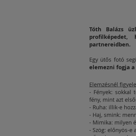
Tóth Balázs üz
profilképedet
partnereidben.
Egy ütős fotó seg
elemezni fogja a
Elemzésnél figyel
- Fények: sokkal
fény, mint azt els
- Ruha: illik-e ho
- Haj, smink: menn
- Mimika: milyen é
- Szög: előnyös-e