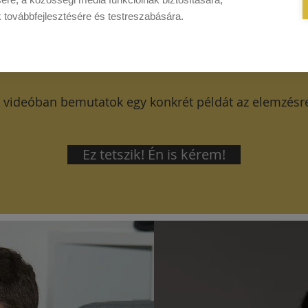
k továbbfejlesztésére és testreszabására.
 videóban bemutatok egy konkrét példát az elemzésr
Ez tetszik! Én is kérem!