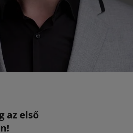
g az első
n!