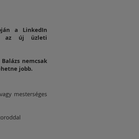
pján a LinkedIn
z az új üzleti
.
Balázs nemcsak
ehetne jobb.
 vagy mesterséges
ktoroddal