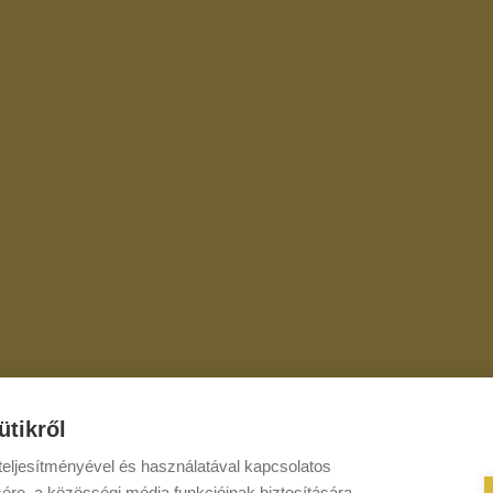
ütikről
eljesítményével és használatával kapcsolatos
ére, a közösségi média funkcióinak biztosítására,