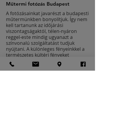
Műtermi fotózás Budapest
A fotózásainkat javarészt a budapesti
műtermünkben bonyolítjuk. Így nem
kell tartanunk az időjárási
viszontagságaktól, télen-nyáron
reggel-este mindig ugyanazt a
színvonalú szolgáltatást tudjuk
nyújtani. A különleges fényeinkkel a
természetes kültéri fényeket
igyekszünk imitálni, ettől lesznek
olyan emberközeliek a képeink.
Ezt a profi színvonalat keresem!