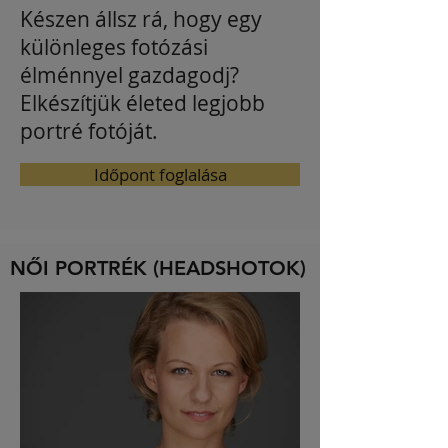
Készen állsz rá, hogy egy
különleges fotózási
élménnyel gazdagodj?
Elkészítjük életed legjobb
portré fotóját.
Időpont foglalása
NŐI PORTRÉK (HEADSHOTOK)