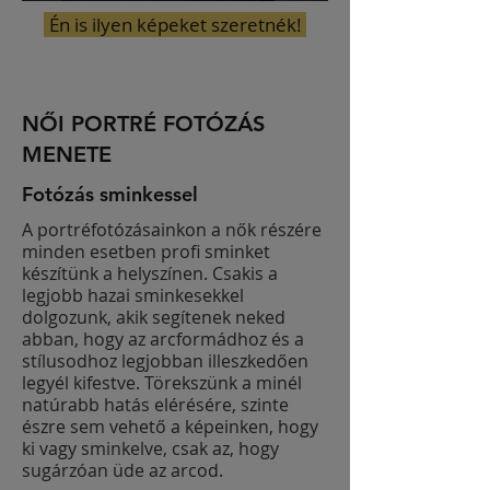
Én is ilyen képeket szeretnék!
NŐI PORTRÉ FOTÓZÁS
MENETE
Fotózás sminkessel
A portréfotózásainkon a nők részére
minden esetben profi sminket
készítünk a helyszínen. Csakis a
legjobb hazai sminkesekkel
dolgozunk, akik segítenek neked
abban, hogy az arcformádhoz és a
stílusodhoz legjobban illeszkedően
legyél kifestve. Törekszünk a minél
natúrabb hatás elérésére, szinte
észre sem vehető a képeinken, hogy
ki vagy sminkelve, csak az, hogy
sugárzóan üde az arcod.