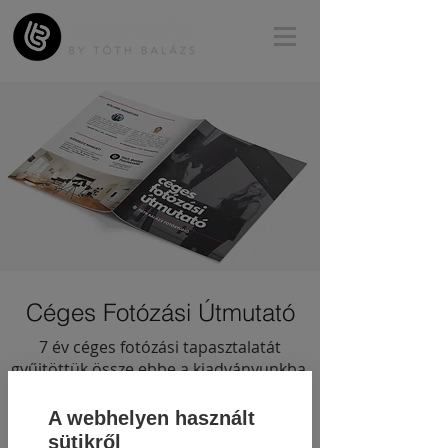
Céges Fotózási Útmutató
7 év céges fotózási tapasztalatát
gyűjtöttük össze ebbe a kiadványunkba.
Kérlek add meg az adataidat, és
elküldjük emailben a dokumentumot!
A webhelyen használt
sütikről