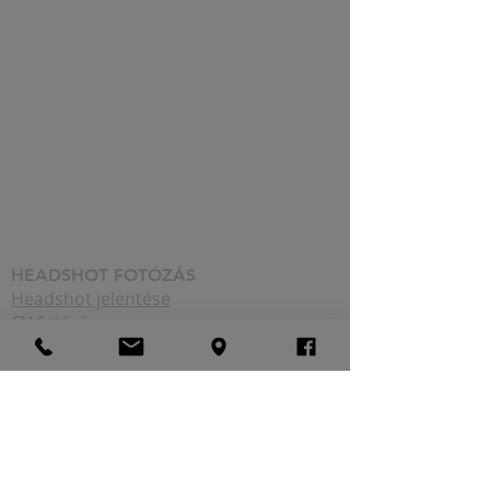
​HEADSHOT FOTÓZÁS
Headshot jelentése
CV fotózás
Fotózás sminkessel
Tóth Balázs Fotóstúdió
PORTRÉ FOTÓZÁS ÁRAK
Tóth Balázs headshot fotózás ár
Halasi Richárd CV fotózás
Üzleti portré fotózás árak