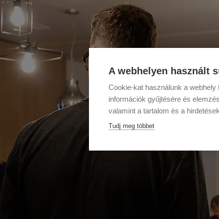
A webhelyen használt s
Cookie-kat használunk a webhely t
információk gyűjtésére és elemzés
valamint a tartalom és a hirdetése
Tudj meg többet