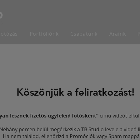
fotózás
Portfóliónk
Csapatunk
Áraink
Köszönjük a feliratkozást!
an lesznek fizetős ügyfeleid fotósként”
című videót elkül
Néhány percen belül megérkezik a TB Studio levele a videó li
Ha nem találod, ellenőrizd a Promóciók vagy Spam mappát