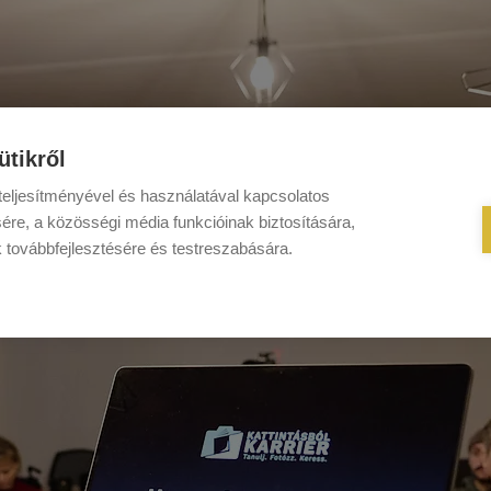
ütikről
eljesítményével és használatával kapcsolatos
ére, a közösségi média funkcióinak biztosítására,
k továbbfejlesztésére és testreszabására.