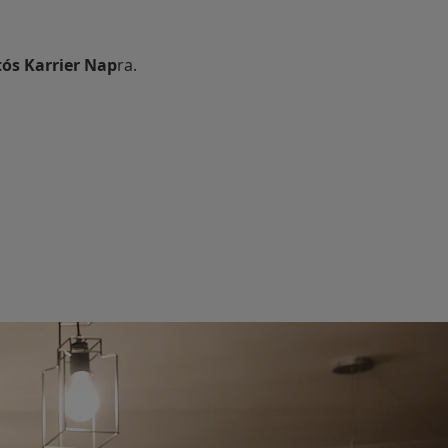
tós Karrier Nap
ra.