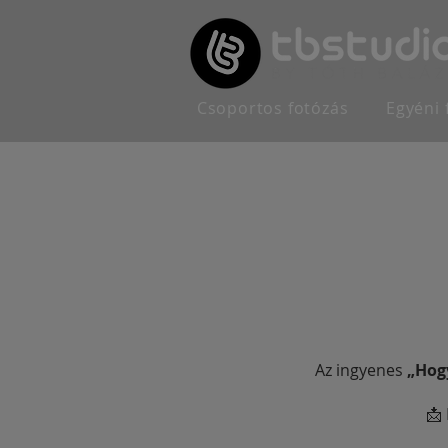
Csoportos fotózás
Egyéni 
Az ingyenes
„Hogy
📩 