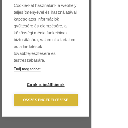
I'm a product
Cookie-kat használunk a webhely
teljesítményével és használatával
Ár
10 Ft
kapcsolatos információk
gyűjtésére és elemzésére, a
Color
*
közösségi média funkcióinak
biztosítására, valamint a tartalom
és a hirdetések
Mennyiség
*
továbbfejlesztésére és
testreszabására.
Tudj meg többet
Kosárba
Cookie-beállítások
I'm a product description. I'm a great place 
to add more details about your product 
ÖSSZES ENGEDÉLYEZÉSE
such as sizing, material, care instructions 
and cleaning instructions.