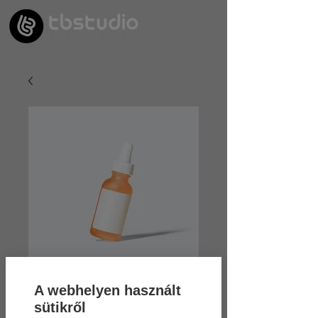
A webhelyen használt
sütikről
Cikkszám: 364115376135191