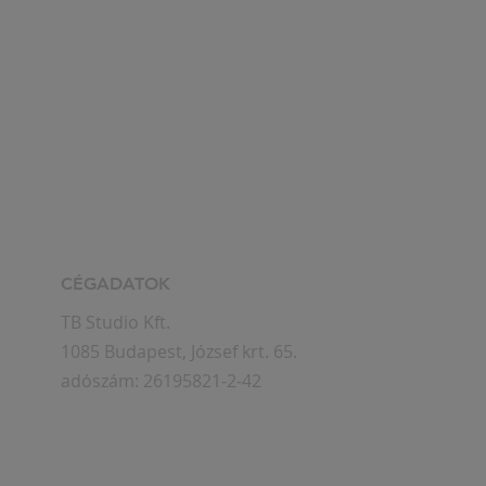
PORTRÉFO
PORTRÉ FOTÓZÁS ÁRAK
Ruha portr
Tóth Balázs headshot fotózás ár
Portréfotóz
Halasi Richárd CV fotózás
Portréfotóz
Üzleti portré fotózás árak
Portréfotóz
CÉGADATOK
TB Studio Kft.
1085 Budapest, József krt. 65.
adószám: 26195821-2-42