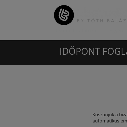
Csoportos fotózás
Egyéni 
IDŐPONT FOGL
Köszönjük a biz
automatikus ema