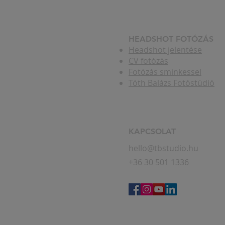
​HEADSHOT FOTÓZÁS
Headshot jelentése
CV fotózás
Fotózás sminkessel
Tóth Balázs Fotóstúdió
KAPCSOLAT
hello@tbstudio.hu
+36 30 501 1336