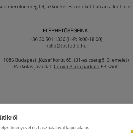
ed merülne még fel, akkor keress minket bátran a lenti elé
ELÉRHETŐSÉGEINK
+36 30 501 1336
(H-P: 9:00-18:00)
hello@tbstudio.hu
1085 Budapest, József körút 65. (31-es csengő, 3. emelet)
Parkolás javaslat:
Corvin Plaza parkoló
P3 szint
ütikről
eljesítményével és használatával kapcsolatos