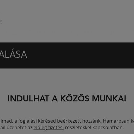
fotózás
Portfóliónk
Csapatunk
Áraink
ALÁSA
INDULHAT A KÖZÖS MUNKA!
almad, a foglalási kérésed beérkezett hozzánk. Hamarosan k
il üzenetet az
előleg fizetési
részletekkel kapcsolatban.