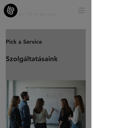
Pick a Service
Szolgáltatásaink