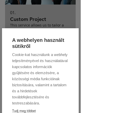
01.
Custom Project
This service allows us to tailor a
unique solution precisely to your
specific needs and objectives. We
collaborate closely with you to
A webhelyen használt
understand your vision and deliver
sütikről
a bespoke outcome that drives
success. Our team is dedicated to
Cookie-kat használunk a webhely
Több mutatása
bringing your most ambitious ideas
teljesítményével és használatával
to life through meticulous planning
kapcsolatos információk
and execution. Expect an
unparalleled, personalized
gyűjtésére és elemzésére, a
experience from start to finish.
közösségi média funkcióinak
biztosítására, valamint a tartalom
és a hirdetések
továbbfejlesztésére és
testreszabására.
Tudj meg többet