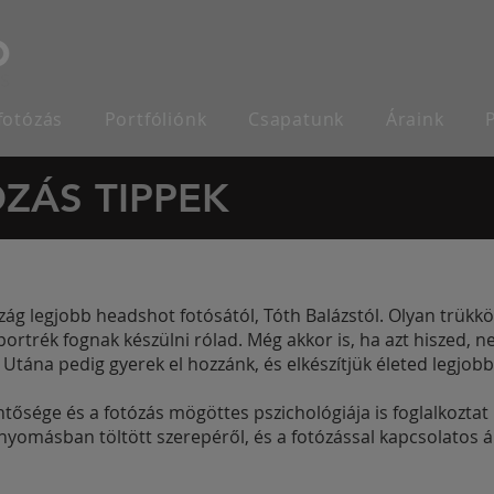
fotózás
Portfóliónk
Csapatunk
Áraink
ZÁS TIPPEK
ág legjobb headshot fotósától, Tóth Balázstól. Olyan trükk
ortrék fognak készülni rólad. Még akkor is, ha azt hiszed, n
 Utána pedig gyerek el hozzánk, és elkészítjük életed legjobb 
entősége és a fotózás mögöttes pszichológiája is foglalkozta
nyomásban töltött szerepéről, és a fotózással kapcsolatos ál