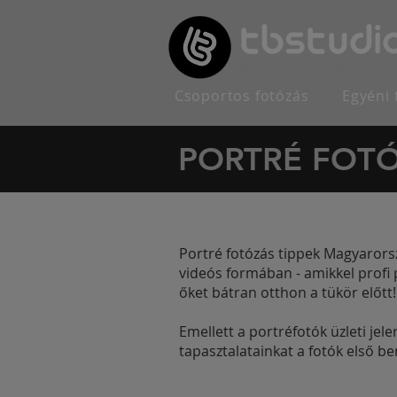
Csoportos fotózás
Egyéni 
PORTRÉ FOTÓ
Portré fotózás tippek Magyarorsz
videós formában - amikkel profi p
őket bátran otthon a tükör előtt!
Emellett a portréfotók üzleti jel
tapasztalatainkat a fotók első be