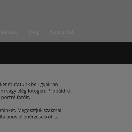
Podcast
Blog
Kapcsolat
öket mutatunk be - gyakran
em vagy elég fotogén. Próbáld ki
portré fotóit.
t minket. Megosztjuk szakmai
talános ellenérzésekről is.