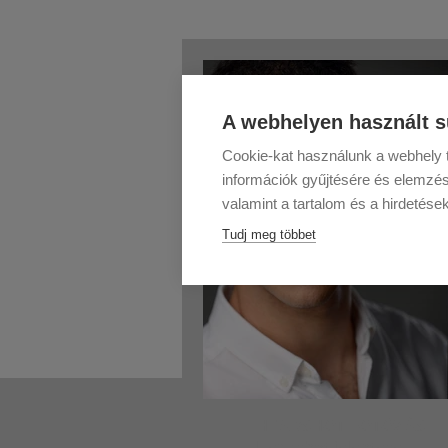
A webhelyen használt s
Cookie-kat használunk a webhely t
információk gyűjtésére és elemzés
valamint a tartalom és a hirdetése
Tudj meg többet
​HEADSHOT FOTÓZÁS
Headshot jelentése