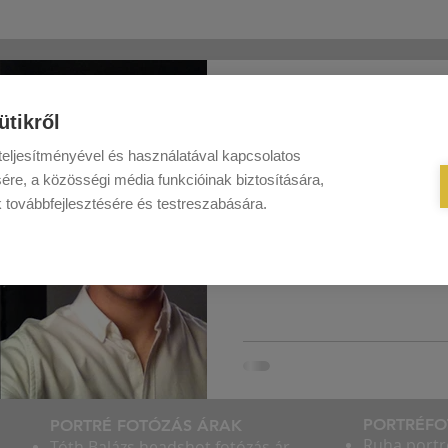
2015. júl. 28.
1 perc olvasás
ütikről
Anti-szelfi kamp
eljesítményével és használatával kapcsolatos
ére, a közösségi média funkcióinak biztosítására,
Íme a sikeres Ant-szelfi ka
k továbbfejlesztésére és testreszabására.
megpróbáltuk az iPhone elő
fények mellett használni. A k
PORTRÉFO
PORTRÉ FOTÓZÁS ÁRAK
Ruha portr
Tóth Balázs headshot fotózás ár