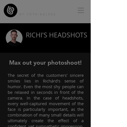
RICHI'S HEADSHOTS
Max out your photoshoot!
The secret of the customers' sincere
smiles lies in Richárd's sense of
humor. Even the most shy people can
be relaxed in seconds in front of the
camera. In the case of headshots,
every well-captured movement of the
face is particularly important, as the
combination of many small details will
ultimately create the effect of a
confident, yet sympathetic impression.