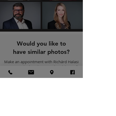
Would you like to
have similar photos?
Make an appointment with Richárd Halasi
to create the best business headshots of
your life together with him and his team!
I'll check the prices
​HEADSHOT PHOTOSHOOT
Headshot meaning