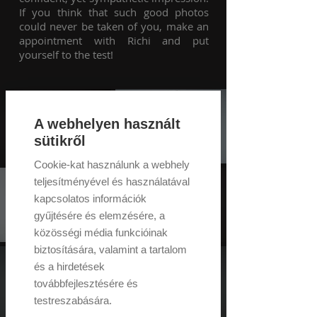
If you think that such good photos
could never be taken of you, make an
appointment with Richi and put
yourself to the test!
A webhelyen használt
sütikről
Cookie-kat használunk a webhely
teljesítményével és használatával
kapcsolatos információk
gyűjtésére és elemzésére, a
közösségi média funkcióinak
biztosítására, valamint a tartalom
és a hirdetések
továbbfejlesztésére és
testreszabására.