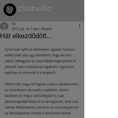
TB
2015. júl. 10.
1 perc olvasás
Hát elkezdődött...
Új korszak nyílik az életemben, ugyanis hosszas 
előkészület után úgy döntöttem, hogy karriert 
váltok, otthagyom az Excel táblák hegesztését és 
júliustól csak a fotózásnak fogok élni. Egyszerre 
izgalmas és rémisztő is a helyzet!:)  
Féltem tőle, hogy mit fognak szólni a döntésemhez 
az ismerőseim, de mind a családom, mind a 
barátaim és még a volt kollégáim is csak 
jókívánságokkal láttak el és támogatnak, ahol csak 
tudnak. Rettenetesen jólesik ez és sok energiát ad 
az előrelépéshez. Ezúttal is köszönöm nektek 