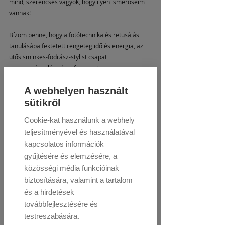
mind, szerencsés vagyok, hogy ilyen ismerőseim 
vannak! 
Bízom benne, hogy a fotótechnika és retusálás 
tanulásába fektetett rengeteg idő és energia, az 
ütős sminkes-fodrász-stylist csapat 
összekovácsolása és a folyamatos magas 
színvonalú munka előbb-utóbb meg fogja hozni a 
A webhelyen használt
gyümölcsét. 
Most végre 110%-on csak a fotózáson tudok 
sütikről
pörögni, szóval sok új ütős anyagot várhattok a 
Cookie-kat használunk a webhely
közeljövőben!:) 
teljesítményével és használatával
kapcsolatos információk
gyűjtésére és elemzésére, a
közösségi média funkcióinak
biztosítására, valamint a tartalom
és a hirdetések
továbbfejlesztésére és
testreszabására.